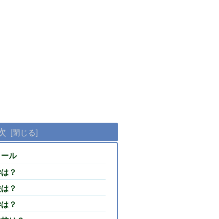
次
ィール
学は？
校は？
学は？