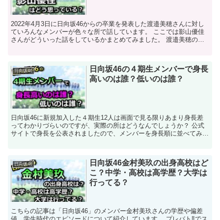
2022年4月3日に日向坂46からの卒業を発表した渡邉美穂さんに対し
ていろんなメンバーが色々な所で話しています。 ここでは影山優佳
さんがどういった話をしているかまとめてみました。 渡邉美穂の卒
業発表をされて影山優佳はどう思った？ ...
日向坂46の４期生メンバーで身長
日向坂46
高いのは誰？低いのは誰？
日向坂46に新規加入した４期生12人は画面で見る限りあまり身長差
ってわかりづらいのですが、実際の所はどうなんでしょうか？ 公式
サイトで身長を公表されましたので、メンバーを身長順に並べてみま
した。 日向坂46の４期生を身長順にしてみた...
日向坂46金村美玖の出身高校はど
日向坂46
こ？中学・高校は高学歴？大学は
行ってる？
こちらの記事は「日向坂46」のメンバー金村美玖さんの学歴や偏差
値、学生時代のエピソードについて紹介しています。 プレバト‼でス