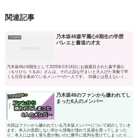
関連記事
乃木坂46森平麗心6期生の学歴
乃木坂46
バレエと書道の才女
乃木坂46の6期生として2025年2月14日にお披露目された森平麗心
（もりひら うるみ）さんは、その上品な佇まいと大人びた美貌で早
くも注目を集めているメンバーの一人です。 16歳とは思えないくら
い大人っぽく、清楚でどことなく儚い雰囲気...
乃木坂46のファンから嫌われてし
乃木坂46
まった6人のメンバー
今回はファンから嫌われている乃木坂メンバーについて紹介していき
ます。本人の意図しない所から情報が洩れて反感を買ってしまった
り、本人には全く落ち度が無いのに勝手に批判を受けてしまったりと