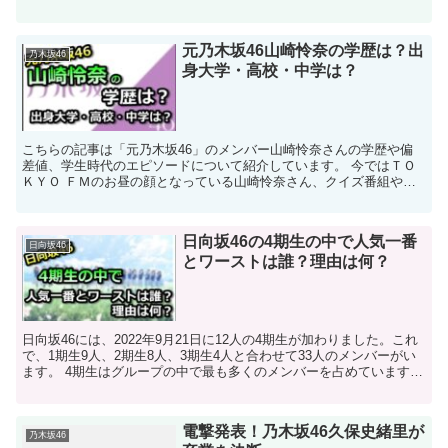
様々です。 メンバー本人達にはかわいそうな話なので...
元乃木坂46山崎怜奈の学歴は？出
乃木坂46
身大学・高校・中学は？
こちらの記事は「元乃木坂46」のメンバー山崎怜奈さんの学歴や偏
差値、学生時代のエピソードについて紹介しています。 今ではＴＯ
ＫＹＯ ＦＭのお昼の顔となっている山崎怜奈さん、クイズ番組や歴
女としても人気が高いですが出身大学や高校はどこな...
日向坂46の4期生の中で人気一番
日向坂46
とワーストは誰？理由は何？
日向坂46には、2022年9月21日に12人の4期生が加わりました。これ
で、1期生9人、2期生8人、3期生4人と合わせて33人のメンバーがい
ます。 4期生はグループの中で最も多くのメンバーを占めています。
しかし、4期生の人気はまちまち...
電撃発表！乃木坂46久保史緒里が
乃木坂46