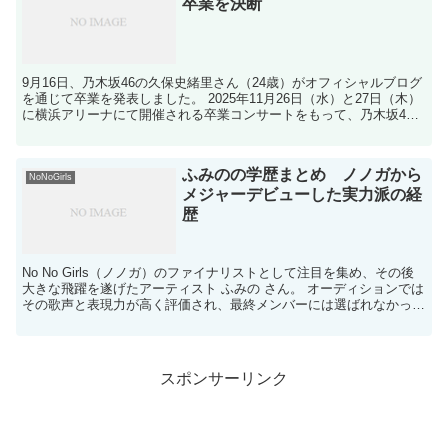
卒業を決断
9月16日、乃木坂46の久保史緒里さん（24歳）がオフィシャルブログ
を通じて卒業を発表しました。 2025年11月26日（水）と27日（木）
に横浜アリーナにて開催される卒業コンサートをもって、乃木坂46
を卒業することが決定しました。 ...
ふみのの学歴まとめ ノノガから
NoNoGirls
メジャーデビューした実力派の経
歴
No No Girls（ノノガ）のファイナリストとして注目を集め、その後
大きな飛躍を遂げたアーティスト ふみの さん。 オーディションでは
その歌声と表現力が高く評価され、最終メンバーには選ばれなかった
ものの、2026年1月11日にはちゃん...
スポンサーリンク