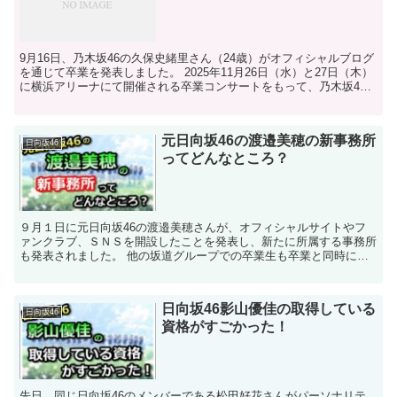
9月16日、乃木坂46の久保史緒里さん（24歳）がオフィシャルブログ
を通じて卒業を発表しました。 2025年11月26日（水）と27日（木）
に横浜アリーナにて開催される卒業コンサートをもって、乃木坂46
を卒業することが決定しました。 ...
元日向坂46の渡邉美穂の新事務所
日向坂46
ってどんなところ？
９月１日に元日向坂46の渡邉美穂さんが、オフィシャルサイトやフ
ァンクラブ、ＳＮＳを開設したことを発表し、新たに所属する事務所
も発表されました。 他の坂道グループでの卒業生も卒業と同時に事
務所を移籍する事が多いですが、渡邉さんがどういっ...
日向坂46影山優佳の取得している
日向坂46
資格がすごかった！
先日、同じ日向坂46のメンバーである松田好花さんがパーソナリテ