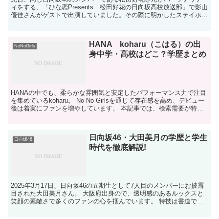
ィをする、「ひな恋Presents 松田好花の日向坂高校放送部」で影山
優佳さんがゲストで出演していました。その際に明かしたステイホー
ム期間内に取得した資格が驚きでした。 元...
HANA koharu（こはる）の出
NoNoGirls
身中学・高校はどこ？学歴まとめ
HANAの中でも、柔らかな雰囲気と安定したパフォーマンス力で注目
を集めているkoharu。 No No Girlsを通じて存在感を高め、デビュー
後は着実にファンを増やしています。 本記事では、検索需要が特に
高い「学歴」にフォーカ...
日向坂46・大田美月の学歴と学生
日向坂46
時代を徹底解説!
2025年3月17日、日向坂46の五期生として7人目のメンバーにお披露
目された大田美月さん。 大阪府出身ので、透明感のあるルックスと
笑顔の素敵さで多くのファンの心を掴んでいます。 特技は書道で、
硬筆八段という驚異的な段位を持つ実...