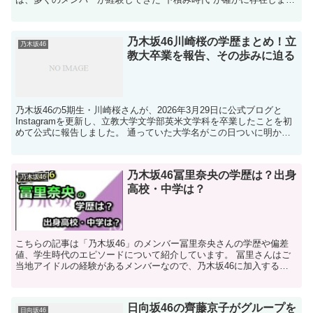
す。加入直後の給料事情や生活の実態は、ファンの間で...
乃木坂46川崎桜の学歴まとめ！立
乃木坂46
教大卒業を報告、その歩みに迫る
乃木坂46の5期生・川崎桜さんが、2026年3月29日に公式ブログと
Instagramを更新し、立教大学文学部英米文学科を卒業したことを初
めて公式に報告しました。 通っていた大学名がこの日ついに明かさ
れ、ファンの間でも大きな話題となっ...
乃木坂46冨里奈央の学歴は？出身
乃木坂46
高校・中学は？
こちらの記事は「乃木坂46」のメンバー冨里奈央さんの学歴や偏差
値、学生時代のエピソードについて紹介しています。 冨里さんはご
当地アイドルの経験があるメンバーなので、乃木坂46に加入する前
の写真があったりするメンバーです。 その辺...
日向坂46の齊藤京子がグループを
日向坂46