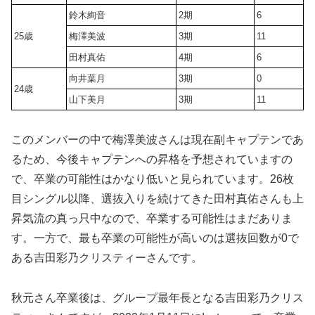
鈴木絢音
2期
6
25歳
梅澤美波
3期
11
田村真佑
4期
6
向井葉月
3期
0
24歳
山下美月
3期
11
このメンバーの中で梅澤美波さんは現在副キャプテンであ
るため、今後キャプテンへの昇格を予想されていますの
で、卒業の可能性はかなり低いと見られています。26枚
目シングル以降、選抜入りを続けてきた田村真佑さんも上
昇気流の真っ只中なので、卒業する可能性はまだありま
す。一方で、最も卒業の可能性が高いのは選抜回数が0で
ある吉田彩乃クリスティーさんです。
秋元さん卒業後は、グループ最年長となる吉田彩乃クリス