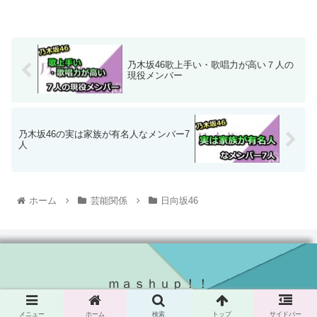
乃木坂46歌上手い・歌唱力が高い７人の
現役メンバー
乃木坂46の実は家族が有名人なメンバー7
人
ホーム
芸能関係
日向坂46
ｍａｓｈｕｐ！！
© 2021 ｍａｓｈｕｐ！！.
メニュー
ホーム
検索
トップ
サイドバー