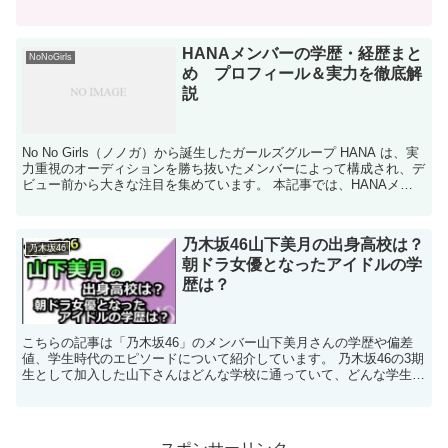
が流出し大炎上し、活動休止に追い込まれると言った...
HANAメンバーの学歴・経歴まと
NoNoGirls
め プロフィール＆実力を徹底解
説
No No Girls（ノノガ）から誕生したガールズグループ HANA は、実
力重視のオーディションを勝ち抜いたメンバーによって構成され、デ
ビュー前から大きな注目を集めています。 本記事では、HANAメン
バーそれぞれの ・学歴・学生時代...
乃木坂46山下美月の出身高校は？
乃木坂46
朝ドラ女優となったアイドルの学
歴は？
こちらの記事は「乃木坂46」のメンバー山下美月さんの学歴や偏差
値、学生時代のエピソードについて紹介しています。 乃木坂46の3期
生として加入した山下さんはどんな学校に通っていて、どんな学生時
代を送っていたのか気になりますよね？わかる範...