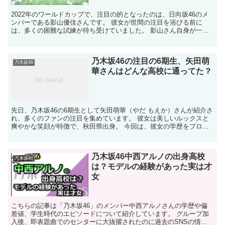
2022年のワールドカップで、注目の的となったのは、日向坂46のメ
ンバーである影山優佳さんです。 彼女が世間の注目を浴びる前に
は、多くの困難な試練が待ち受けていました。 影山さん自身が一時
的に活動を休止している間に、グル...
乃木坂46の注目の6期生、矢田萌
乃木坂46
華さんはどんな高校に通ってた？
先日、乃木坂46の6期生として矢田萌華（やだ もえか）さんが紹介さ
れ、多くのファンの注目を集めています。 彼女は美しいルックスと
爽やかな笑顔が特徴で、秋田県出身。 今回は、彼女の学歴をプロフ
ィールから高校、中学校、小学校の順に詳...
乃木坂46中西アルノの出身高校
乃木坂46
は？モデルの経験があった実は才
女
こちらの記事は「乃木坂46」のメンバー中西アルノさんの学歴や偏
差値、学生時代のエピソードについて紹介しています。 グループ加
入後、即表題曲でのセンターに大抜擢されたのに過去のSNSの情報