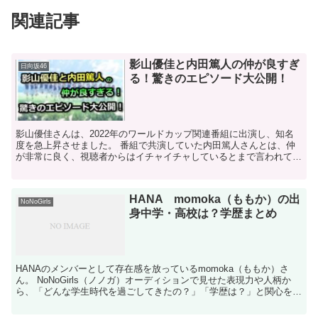
関連記事
影山優佳と内田篤人の仲が良すぎ
日向坂46
る！驚きのエピソード大公開！
影山優佳さんは、2022年のワールドカップ関連番組に出演し、知名
度を急上昇させました。 番組で共演していた内田篤人さんとは、仲
が非常に良く、視聴者からはイチャイチャしているとまで言われてい
ます。 内田さんは、可愛くてサッカーにも...
HANA momoka（ももか）の出
NoNoGirls
身中学・高校は？学歴まとめ
HANAのメンバーとして存在感を放っているmomoka（ももか）さ
ん。 NoNoGirls（ノノガ）オーディションで見せた表現力や人柄か
ら、「どんな学生時代を過ごしてきたの？」「学歴は？」と関心を集
めています。 この記事では、H...