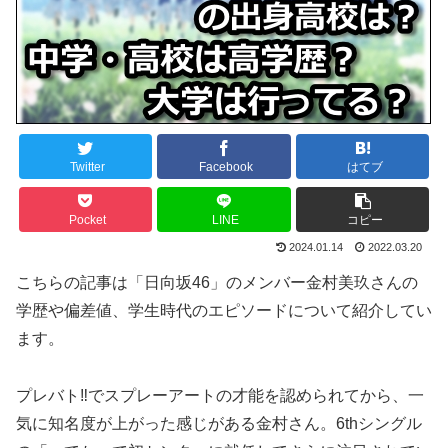
Twitter
Facebook
はてブ
Pocket
LINE
コピー
2024.01.14
2022.03.20
こちらの記事は「日向坂46」のメンバー金村美玖さんの
学歴や偏差値、学生時代のエピソードについて紹介してい
ます。
プレバト‼でスプレーアートの才能を認められてから、一
気に知名度が上がった感じがある金村さん。6thシングル