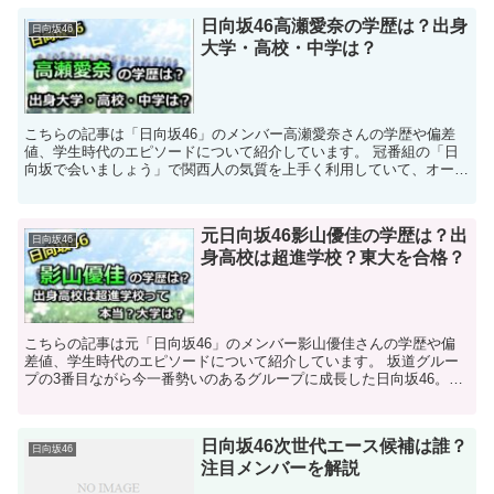
日向坂46高瀬愛奈の学歴は？出身
日向坂46
大学・高校・中学は？
こちらの記事は「日向坂46」のメンバー高瀬愛奈さんの学歴や偏差
値、学生時代のエピソードについて紹介しています。 冠番組の「日
向坂で会いましょう」で関西人の気質を上手く利用していて、オード
リーの2人に鋭くつっこみを入れている「突っ込み」...
元日向坂46影山優佳の学歴は？出
日向坂46
身高校は超進学校？東大を合格？
こちらの記事は元「日向坂46」のメンバー影山優佳さんの学歴や偏
差値、学生時代のエピソードについて紹介しています。 坂道グルー
プの3番目ながら今一番勢いのあるグループに成長した日向坂46。そ
の中で群を抜いて才女として知られている影山優佳...
日向坂46次世代エース候補は誰？
日向坂46
注目メンバーを解説